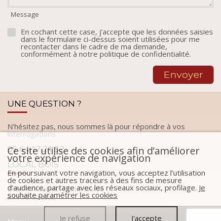
Message
En cochant cette case, j’accepte que les données saisies
dans le formulaire ci-dessus soient utilisées pour me
recontacter dans le cadre de ma demande,
conformément à notre
politique de confidentialité
.
UNE QUESTION ?
N'hésitez pas, nous sommes là pour répondre à vos
interrogations :
05.64.17.21.52
Ce site utilise des cookies afin d’améliorer
votre expérience de navigation
LOCAL BOIS
En poursuivant votre navigation, vous acceptez l’utilisation
de cookies et autres traceurs à des fins de mesure
d’audience, partage avec les réseaux sociaux, profilage.
Je
Zone Artisanale De La Jalade
souhaite paramétrer les cookies
87150 Cussac
Je refuse
J'accepte